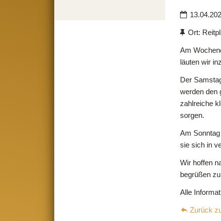
überspringen
13.04.20
Ort: Reitp
Am Wochenend
läuten wir in
Der Samstag 
werden den g
zahlreiche k
sorgen.
Am Sonntag s
sie sich in 
Wir hoffen n
begrüßen zu k
Alle Informat
Zurück zu