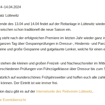
24–14.04.2024
latz Lüttewitz
e des 13.04 und 14.04 findet auf der Reitanlage in Lüttewitz wiede
zwischen schon traditionell die neue Saison ein.
steht nach der erfolgreichen Premiere im letzten Jahr wieder ganz
anzen Tag über Gespannprüfungen in Dressur-, Hindernis- und Parc
leine und große Gespanne und gutgelaunte Lenker, welche für einen
tehen die kleinen und großen Freizeit- und Nachwuchsreiter im Mit
verschiedenen Prüfungen von Führzügelklasse über Dressur bis zum 
atürlich auf wunderschönes Frühjahrswetter und hoffen euch alle zahl
önnen. Der Eintritt ist wie immer frei.
ion dazu gibt es auf der
Internetseite des Reitverein Lüttewitz
.
r Eventübersicht