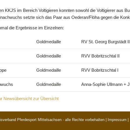
ten KKJS im Bereich Voltigieren konnten sowohl die Voltigierer aus Bu
nachwuchs setzte sich das Paar aus Oederan/Flöha gegen die Konk
nmal die Ergebnisse im Einzelnen:
Goldmedaille
RV St. Georg Burgstädt II
Goldmedaille
RVV Bobritzschtal II
uppe
Goldmedaille
RVV Bobritzschtal I
hwuchs
Goldmedaille
Anna-Sophie Ullmann + Ju
r Newsübersicht zur Übersicht
sverband Pferdesport MIttelsachsen - alle Rechte vorbehalten |
Impressum
|